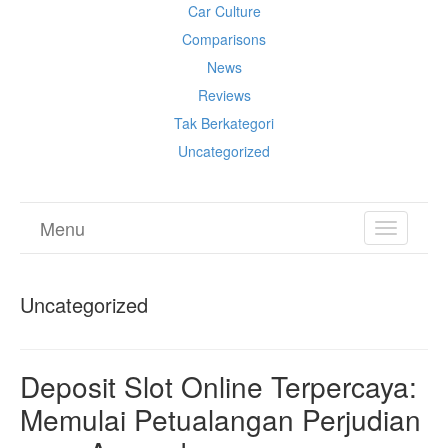
Car Culture
Comparisons
News
Reviews
Tak Berkategori
Uncategorized
Menu
TOGGL
NAVIGA
Uncategorized
Deposit Slot Online Terpercaya:
Memulai Petualangan Perjudian