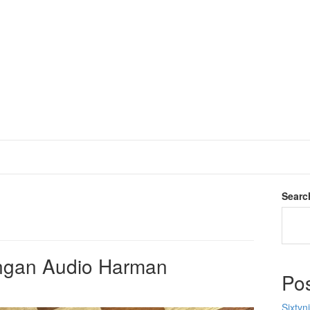
Searc
ngan Audio Harman
Po
Sixtyn