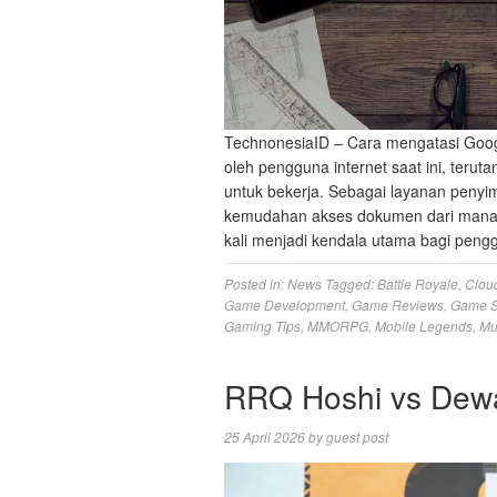
TechnonesiaID – Cara mengatasi Googl
oleh pengguna internet saat ini, ter
untuk bekerja. Sebagai layanan peny
kemudahan akses dokumen dari mana 
kali menjadi kendala utama bagi pen
Posted in:
News
Tagged:
Battle Royale
,
Clou
Game Development
,
Game Reviews
,
Game S
Gaming Tips
,
MMORPG
,
Mobile Legends
,
Mu
RRQ Hoshi vs Dewa
25 April 2026
by
guest post