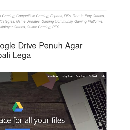
d Gaming
,
Competitive Gaming
,
Esports
,
FIFA
,
Free-to-Play Games
,
trategies
,
Game Updates
,
Gaming Community
,
Gaming Platforms
,
ltiplayer Games
,
Online Gaming
,
PES
ogle Drive Penuh Agar
ali Lega