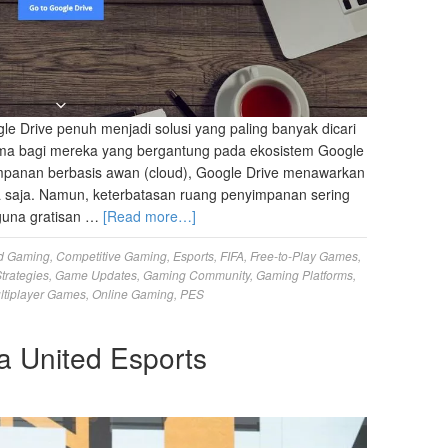
e Drive penuh menjadi solusi yang paling banyak dicari
utama bagi mereka yang bergantung pada ekosistem Google
impanan berbasis awan (cloud), Google Drive menawarkan
saja. Namun, keterbatasan ruang penyimpanan sering
gguna gratisan …
[Read more…]
d Gaming
,
Competitive Gaming
,
Esports
,
FIFA
,
Free-to-Play Games
,
trategies
,
Game Updates
,
Gaming Community
,
Gaming Platforms
,
ltiplayer Games
,
Online Gaming
,
PES
 United Esports