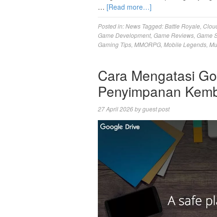
…
[Read more…]
Posted in:
News
Tagged:
Battle Royale
,
Clou
Game Development
,
Game Reviews
,
Game S
Gaming Tips
,
MMORPG
,
Mobile Legends
,
Mu
Cara Mengatasi Go
Penyimpanan Kemb
27 April 2026
by
guest post