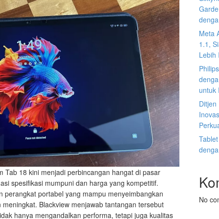
Garden
denga
Meta 
1.1, S
Lebih I
Philip
dengan
untuk
Ditje
Inovas
Perku
Tablet
denga
m Tab 18 kini menjadi perbincangan hangat di pasar
Ko
si spesifikasi mumpuni dan harga yang kompetitif.
an perangkat portabel yang mampu menyeimbangkan
No co
n meningkat. Blackview menjawab tantangan tersebut
dak hanya mengandalkan performa, tetapi juga kualitas