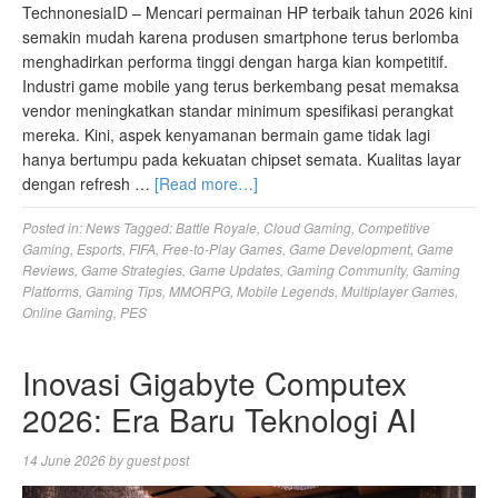
TechnonesiaID – Mencari permainan HP terbaik tahun 2026 kini
semakin mudah karena produsen smartphone terus berlomba
menghadirkan performa tinggi dengan harga kian kompetitif.
Industri game mobile yang terus berkembang pesat memaksa
vendor meningkatkan standar minimum spesifikasi perangkat
mereka. Kini, aspek kenyamanan bermain game tidak lagi
hanya bertumpu pada kekuatan chipset semata. Kualitas layar
dengan refresh …
[Read more…]
Posted in:
News
Tagged:
Battle Royale
,
Cloud Gaming
,
Competitive
Gaming
,
Esports
,
FIFA
,
Free-to-Play Games
,
Game Development
,
Game
Reviews
,
Game Strategies
,
Game Updates
,
Gaming Community
,
Gaming
Platforms
,
Gaming Tips
,
MMORPG
,
Mobile Legends
,
Multiplayer Games
,
Online Gaming
,
PES
Inovasi Gigabyte Computex
2026: Era Baru Teknologi AI
14 June 2026
by
guest post