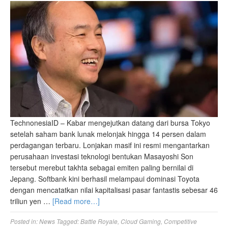
TechnonesiaID – Kabar mengejutkan datang dari bursa Tokyo
setelah saham bank lunak melonjak hingga 14 persen dalam
perdagangan terbaru. Lonjakan masif ini resmi mengantarkan
perusahaan investasi teknologi bentukan Masayoshi Son
tersebut merebut takhta sebagai emiten paling bernilai di
Jepang. Softbank kini berhasil melampaui dominasi Toyota
dengan mencatatkan nilai kapitalisasi pasar fantastis sebesar 46
triliun yen …
[Read more…]
Posted in:
News
Tagged:
Battle Royale
,
Cloud Gaming
,
Competitive