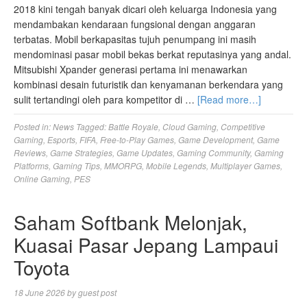
2018 kini tengah banyak dicari oleh keluarga Indonesia yang
mendambakan kendaraan fungsional dengan anggaran
terbatas. Mobil berkapasitas tujuh penumpang ini masih
mendominasi pasar mobil bekas berkat reputasinya yang andal.
Mitsubishi Xpander generasi pertama ini menawarkan
kombinasi desain futuristik dan kenyamanan berkendara yang
sulit tertandingi oleh para kompetitor di …
[Read more…]
Posted in:
News
Tagged:
Battle Royale
,
Cloud Gaming
,
Competitive
Gaming
,
Esports
,
FIFA
,
Free-to-Play Games
,
Game Development
,
Game
Reviews
,
Game Strategies
,
Game Updates
,
Gaming Community
,
Gaming
Platforms
,
Gaming Tips
,
MMORPG
,
Mobile Legends
,
Multiplayer Games
,
Online Gaming
,
PES
Saham Softbank Melonjak,
Kuasai Pasar Jepang Lampaui
Toyota
18 June 2026
by
guest post