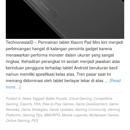
TechnonesiaID – Permainan tablet Xiaomi Pad Mini kini menjadi
perbincangan hangat di kalangan pencinta gadget karena
menawarkan performa monster dalam ukuran yang sangat
ringkas. Kehadiran perangkat ini seolah menjadi jawaban atas
kerinduan pengguna terhadap tablet Android berukuran kecil
namun memiliki spesifikasi kelas atas. Tren pasar saat ini
memang didominasi oleh tablet berlayar lebar di atas …
[Read
more…]
Posted in:
News
Tagged:
Battle Royale
,
Cloud Gaming
,
Competitive
Gaming
,
Esports
,
FIFA
,
Free-to-Play Games
,
Game Development
,
Game
Reviews
,
Game Strategies
,
Game Updates
,
Gaming Community
,
Gaming
Platforms
,
Gaming Tips
,
MMORPG
,
Mobile Legends
,
Multiplayer Games
,
Online Gaming
,
PES