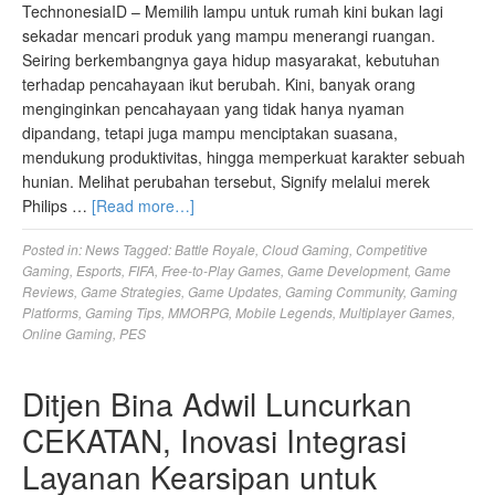
TechnonesiaID – Memilih lampu untuk rumah kini bukan lagi
sekadar mencari produk yang mampu menerangi ruangan.
Seiring berkembangnya gaya hidup masyarakat, kebutuhan
terhadap pencahayaan ikut berubah. Kini, banyak orang
menginginkan pencahayaan yang tidak hanya nyaman
dipandang, tetapi juga mampu menciptakan suasana,
mendukung produktivitas, hingga memperkuat karakter sebuah
hunian. Melihat perubahan tersebut, Signify melalui merek
Philips …
[Read more…]
Posted in:
News
Tagged:
Battle Royale
,
Cloud Gaming
,
Competitive
Gaming
,
Esports
,
FIFA
,
Free-to-Play Games
,
Game Development
,
Game
Reviews
,
Game Strategies
,
Game Updates
,
Gaming Community
,
Gaming
Platforms
,
Gaming Tips
,
MMORPG
,
Mobile Legends
,
Multiplayer Games
,
Online Gaming
,
PES
Ditjen Bina Adwil Luncurkan
CEKATAN, Inovasi Integrasi
Layanan Kearsipan untuk