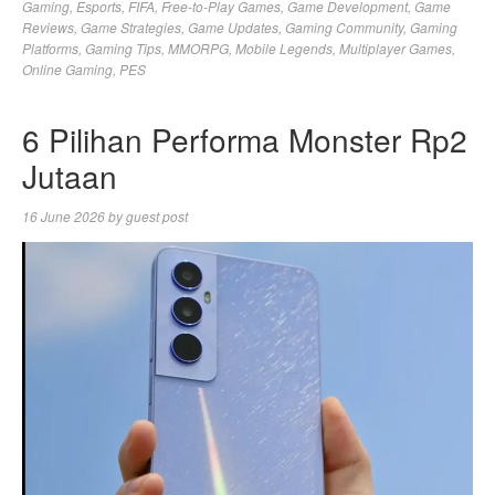
Gaming
,
Esports
,
FIFA
,
Free-to-Play Games
,
Game Development
,
Game
Reviews
,
Game Strategies
,
Game Updates
,
Gaming Community
,
Gaming
Platforms
,
Gaming Tips
,
MMORPG
,
Mobile Legends
,
Multiplayer Games
,
Online Gaming
,
PES
6 Pilihan Performa Monster Rp2
Jutaan
16 June 2026
by
guest post