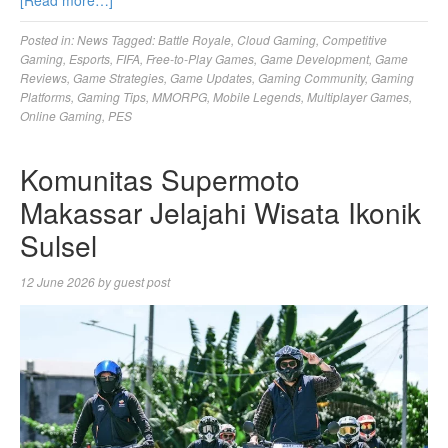
[Read more…]
Posted in:
News
Tagged:
Battle Royale
,
Cloud Gaming
,
Competitive
Gaming
,
Esports
,
FIFA
,
Free-to-Play Games
,
Game Development
,
Game
Reviews
,
Game Strategies
,
Game Updates
,
Gaming Community
,
Gaming
Platforms
,
Gaming Tips
,
MMORPG
,
Mobile Legends
,
Multiplayer Games
,
Online Gaming
,
PES
Komunitas Supermoto
Makassar Jelajahi Wisata Ikonik
Sulsel
12 June 2026
by
guest post