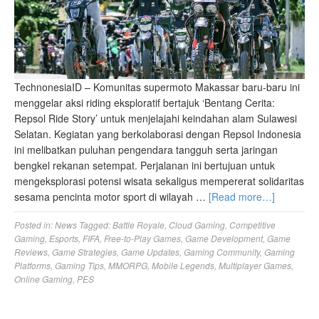
TechnonesiaID – Komunitas supermoto Makassar baru-baru ini
menggelar aksi riding eksploratif bertajuk ‘Bentang Cerita:
Repsol Ride Story’ untuk menjelajahi keindahan alam Sulawesi
Selatan. Kegiatan yang berkolaborasi dengan Repsol Indonesia
ini melibatkan puluhan pengendara tangguh serta jaringan
bengkel rekanan setempat. Perjalanan ini bertujuan untuk
mengeksplorasi potensi wisata sekaligus mempererat solidaritas
sesama pencinta motor sport di wilayah …
[Read more…]
Posted in:
News
Tagged:
Battle Royale
,
Cloud Gaming
,
Competitive
Gaming
,
Esports
,
FIFA
,
Free-to-Play Games
,
Game Development
,
Game
Reviews
,
Game Strategies
,
Game Updates
,
Gaming Community
,
Gaming
Platforms
,
Gaming Tips
,
MMORPG
,
Mobile Legends
,
Multiplayer Games
,
Online Gaming
,
PES