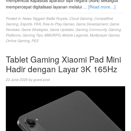
memperkuat kapasitas aparatur sipil negara (ASN) sekaligus
mempercepat digitalisasi layanan melalui …
[Read more…]
Posted in:
News
Tagged:
Battle Royale
,
Cloud Gaming
,
Competitive
Gaming
,
Esports
,
FIFA
,
Free-to-Play Games
,
Game Development
,
Game
Reviews
,
Game Strategies
,
Game Updates
,
Gaming Community
,
Gaming
Platforms
,
Gaming Tips
,
MMORPG
,
Mobile Legends
,
Multiplayer Games
,
Online Gaming
,
PES
Tablet Gaming Xiaomi Pad Mini
Hadir dengan Layar 3K 165Hz
22 June 2026
by
guest post