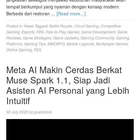
tempat berkumpul yang nyaman dengan konsep modern.
Berbeda dari restoran …
[Read more…]
Posted in:
News
Tagged:
Battle Royale
,
Cloud Gaming
,
Competitive
Gaming
,
Esports
,
FIFA
,
Free-to-Play Games
,
Game Development
,
Game
Reviews
,
Game Strategies
,
Game Updates
,
Gaming Community
,
Gaming
Platforms
,
Gaming Tips
,
MMORPG
,
Mobile Legends
,
Multiplayer Games
,
Online Gaming
,
PES
Meta AI Makin Cerdas Berkat
Muse Spark 1.1, Siap Jadi
Asisten AI Personal yang Lebih
Intuitif
30 July 2026
by
guest post