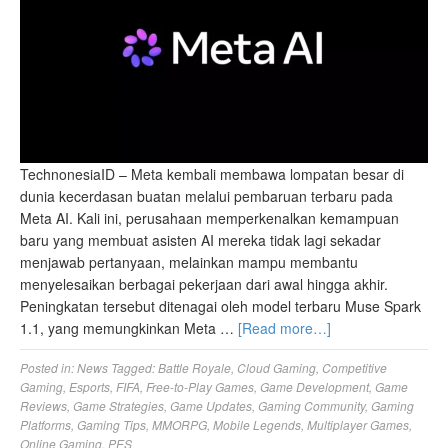
TechnonesiaID – Meta kembali membawa lompatan besar di
dunia kecerdasan buatan melalui pembaruan terbaru pada
Meta AI. Kali ini, perusahaan memperkenalkan kemampuan
baru yang membuat asisten AI mereka tidak lagi sekadar
menjawab pertanyaan, melainkan mampu membantu
menyelesaikan berbagai pekerjaan dari awal hingga akhir.
Peningkatan tersebut ditenagai oleh model terbaru Muse Spark
1.1, yang memungkinkan Meta …
[Read more…]
Posted in:
News
Tagged:
Battle Royale
,
Cloud Gaming
,
Competitive
Gaming
,
Esports
,
FIFA
,
Free-to-Play Games
,
Game Development
,
Game
Reviews
,
Game Strategies
,
Game Updates
,
Gaming Community
,
Gaming
Platforms
,
Gaming Tips
,
MMORPG
,
Mobile Legends
,
Multiplayer Games
,
Online Gaming
,
PES