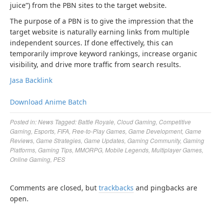
juice”) from the PBN sites to the target website.
The purpose of a PBN is to give the impression that the
target website is naturally earning links from multiple
independent sources. If done effectively, this can
temporarily improve keyword rankings, increase organic
visibility, and drive more traffic from search results.
Jasa Backlink
Download Anime Batch
Posted in:
News
Tagged:
Battle Royale
,
Cloud Gaming
,
Competitive
Gaming
,
Esports
,
FIFA
,
Free-to-Play Games
,
Game Development
,
Game
Reviews
,
Game Strategies
,
Game Updates
,
Gaming Community
,
Gaming
Platforms
,
Gaming Tips
,
MMORPG
,
Mobile Legends
,
Multiplayer Games
,
Online Gaming
,
PES
Comments are closed, but
trackbacks
and pingbacks are
open.