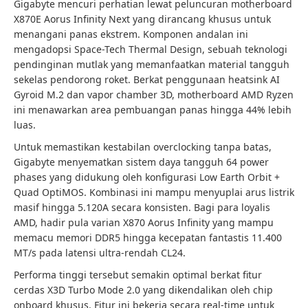
Gigabyte mencuri perhatian lewat peluncuran motherboard
X870E Aorus Infinity Next yang dirancang khusus untuk
menangani panas ekstrem. Komponen andalan ini
mengadopsi Space-Tech Thermal Design, sebuah teknologi
pendinginan mutlak yang memanfaatkan material tangguh
sekelas pendorong roket. Berkat penggunaan heatsink AI
Gyroid M.2 dan vapor chamber 3D, motherboard AMD Ryzen
ini menawarkan area pembuangan panas hingga 44% lebih
luas.
Untuk memastikan kestabilan overclocking tanpa batas,
Gigabyte menyematkan sistem daya tangguh 64 power
phases yang didukung oleh konfigurasi Low Earth Orbit +
Quad OptiMOS. Kombinasi ini mampu menyuplai arus listrik
masif hingga 5.120A secara konsisten. Bagi para loyalis
AMD, hadir pula varian X870 Aorus Infinity yang mampu
memacu memori DDR5 hingga kecepatan fantastis 11.400
MT/s pada latensi ultra-rendah CL24.
Performa tinggi tersebut semakin optimal berkat fitur
cerdas X3D Turbo Mode 2.0 yang dikendalikan oleh chip
onboard khusus. Fitur ini bekerja secara real-time untuk