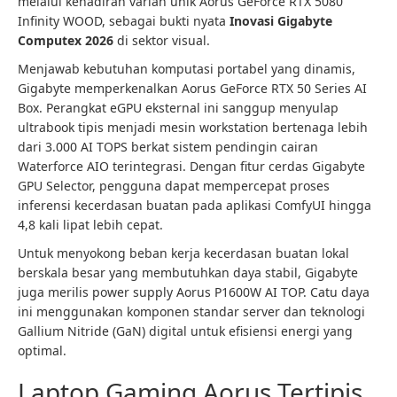
melalui kehadiran varian unik Aorus GeForce RTX 5080
Infinity WOOD, sebagai bukti nyata
Inovasi Gigabyte
Computex 2026
di sektor visual.
Menjawab kebutuhan komputasi portabel yang dinamis,
Gigabyte memperkenalkan Aorus GeForce RTX 50 Series AI
Box. Perangkat eGPU eksternal ini sanggup menyulap
ultrabook tipis menjadi mesin workstation bertenaga lebih
dari 3.000 AI TOPS berkat sistem pendingin cairan
Waterforce AIO terintegrasi. Dengan fitur cerdas Gigabyte
GPU Selector, pengguna dapat mempercepat proses
inferensi kecerdasan buatan pada aplikasi ComfyUI hingga
4,8 kali lipat lebih cepat.
Untuk menyokong beban kerja kecerdasan buatan lokal
berskala besar yang membutuhkan daya stabil, Gigabyte
juga merilis power supply Aorus P1600W AI TOP. Catu daya
ini menggunakan komponen standar server dan teknologi
Gallium Nitride (GaN) digital untuk efisiensi energi yang
optimal.
Laptop Gaming Aorus Tertipis