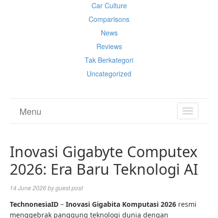
Car Culture
Comparisons
News
Reviews
Tak Berkategori
Uncategorized
Menu
TOGGL
NAVIGA
Inovasi Gigabyte Computex
2026: Era Baru Teknologi AI
14 June 2026
by
guest post
TechnonesiaID
–
Inovasi
Gigabita
Komputasi 2026
resmi
menggebrak panggung teknologi dunia dengan