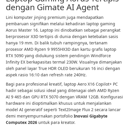
dengan Gimate AI Agent
Lini komputer jinjing premium juga mendapatkan
pembaruan signifikan melalui kehadiran laptop gaming
Aorus Master 16. Laptop ini dinobatkan sebagai perangkat
berprosesor X3D tertipis di dunia dengan ketebalan sasis
hanya 19 mm. Di balik tubuh rampingnya, tertanam
prosesor AMD Ryzen 9 9955HX3D dan kartu grafis laptop
RTX 5090 yang didukung sistem pendingin Windforce
Infinity EX berkapasitas termal 230W. Visualnya dimanjakan
oleh panel layar True HDR OLED berukuran 16 inci dengan
aspek rasio 16:10 dan refresh rate 240Hz.
Bagi para profesional kreatif, laptop Aero X16 Copilot+ PC
hadir sebagai solusi ideal yang ditenagai oleh AMD Ryzen
AI 9 465 dan GPU RTX 5070 dengan VRAM 12GB. Konfigurasi
hardware ini dioptimalkan khusus untuk menjalankan
model AI generatif seperti Text2Image Flux 2 secara lancar
demi menyempurnakan portofolio
Inovasi Gigabyte
Computex 2026
untuk para kreator.