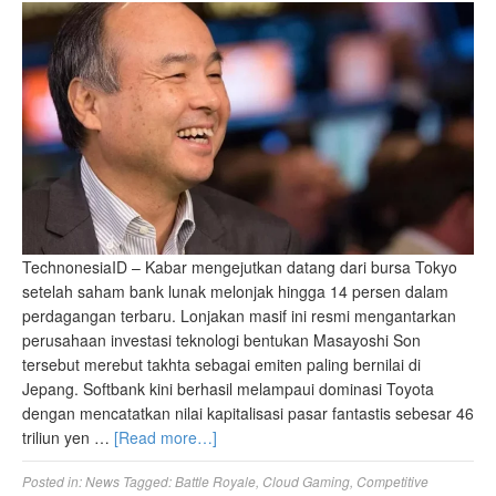
TechnonesiaID – Kabar mengejutkan datang dari bursa Tokyo
setelah saham bank lunak melonjak hingga 14 persen dalam
perdagangan terbaru. Lonjakan masif ini resmi mengantarkan
perusahaan investasi teknologi bentukan Masayoshi Son
tersebut merebut takhta sebagai emiten paling bernilai di
Jepang. Softbank kini berhasil melampaui dominasi Toyota
dengan mencatatkan nilai kapitalisasi pasar fantastis sebesar 46
triliun yen …
[Read more…]
Posted in:
News
Tagged:
Battle Royale
,
Cloud Gaming
,
Competitive