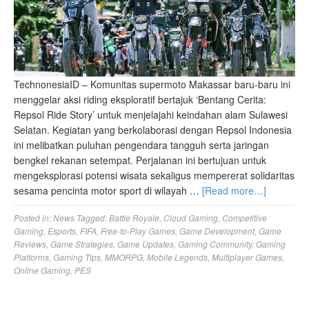
TechnonesiaID – Komunitas supermoto Makassar baru-baru ini
menggelar aksi riding eksploratif bertajuk ‘Bentang Cerita:
Repsol Ride Story’ untuk menjelajahi keindahan alam Sulawesi
Selatan. Kegiatan yang berkolaborasi dengan Repsol Indonesia
ini melibatkan puluhan pengendara tangguh serta jaringan
bengkel rekanan setempat. Perjalanan ini bertujuan untuk
mengeksplorasi potensi wisata sekaligus mempererat solidaritas
sesama pencinta motor sport di wilayah …
[Read more…]
Posted in:
News
Tagged:
Battle Royale
,
Cloud Gaming
,
Competitive
Gaming
,
Esports
,
FIFA
,
Free-to-Play Games
,
Game Development
,
Game
Reviews
,
Game Strategies
,
Game Updates
,
Gaming Community
,
Gaming
Platforms
,
Gaming Tips
,
MMORPG
,
Mobile Legends
,
Multiplayer Games
,
Online Gaming
,
PES