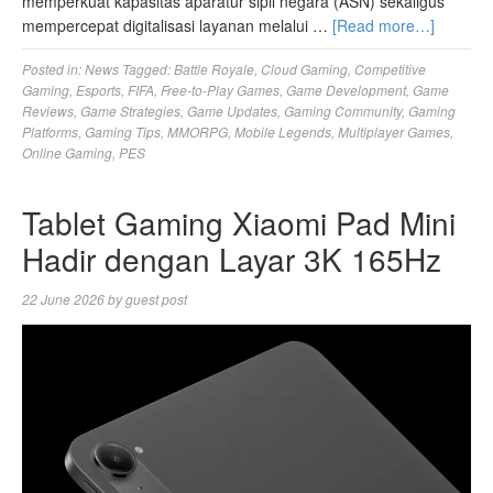
memperkuat kapasitas aparatur sipil negara (ASN) sekaligus
mempercepat digitalisasi layanan melalui …
[Read more…]
Posted in:
News
Tagged:
Battle Royale
,
Cloud Gaming
,
Competitive
Gaming
,
Esports
,
FIFA
,
Free-to-Play Games
,
Game Development
,
Game
Reviews
,
Game Strategies
,
Game Updates
,
Gaming Community
,
Gaming
Platforms
,
Gaming Tips
,
MMORPG
,
Mobile Legends
,
Multiplayer Games
,
Online Gaming
,
PES
Tablet Gaming Xiaomi Pad Mini
Hadir dengan Layar 3K 165Hz
22 June 2026
by
guest post