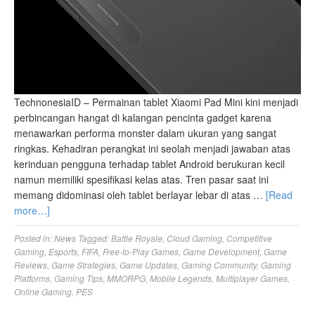
TechnonesiaID – Permainan tablet Xiaomi Pad Mini kini menjadi
perbincangan hangat di kalangan pencinta gadget karena
menawarkan performa monster dalam ukuran yang sangat
ringkas. Kehadiran perangkat ini seolah menjadi jawaban atas
kerinduan pengguna terhadap tablet Android berukuran kecil
namun memiliki spesifikasi kelas atas. Tren pasar saat ini
memang didominasi oleh tablet berlayar lebar di atas …
[Read
more…]
Posted in:
News
Tagged:
Battle Royale
,
Cloud Gaming
,
Competitive
Gaming
,
Esports
,
FIFA
,
Free-to-Play Games
,
Game Development
,
Game
Reviews
,
Game Strategies
,
Game Updates
,
Gaming Community
,
Gaming
Platforms
,
Gaming Tips
,
MMORPG
,
Mobile Legends
,
Multiplayer Games
,
Online Gaming
,
PES