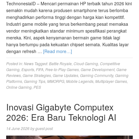
TechnonesiaID – Mencari permainan HP terbaik tahun 2026 kini
semakin mudah karena produsen smartphone terus berlomba
menghadirkan performa tinggi dengan harga kian kompetitif.
Industri game mobile yang terus berkembang pesat memaksa
vendor meningkatkan standar minimum spesifikasi perangkat
mereka. Kini, aspek kenyamanan bermain game tidak lagi
hanya bertumpu pada kekuatan chipset semata. Kualitas layar
dengan refresh …
[Read more…]
Posted in:
News
Tagged:
Battle Royale
,
Cloud Gaming
,
Competitive
Gaming
,
Esports
,
FIFA
,
Free-to-Play Games
,
Game Development
,
Game
Reviews
,
Game Strategies
,
Game Updates
,
Gaming Community
,
Gaming
Platforms
,
Gaming Tips
,
MMORPG
,
Mobile Legends
,
Multiplayer Games
,
Online Gaming
,
PES
Inovasi Gigabyte Computex
2026: Era Baru Teknologi AI
14 June 2026
by
guest post