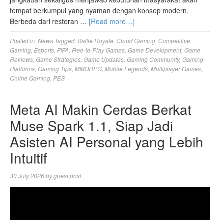
tempat berkumpul yang nyaman dengan konsep modern.
Berbeda dari restoran …
[Read more…]
Posted in:
News
Tagged:
Battle Royale
,
Cloud Gaming
,
Competitive
Gaming
,
Esports
,
FIFA
,
Free-to-Play Games
,
Game Development
,
Game
Reviews
,
Game Strategies
,
Game Updates
,
Gaming Community
,
Gaming
Platforms
,
Gaming Tips
,
MMORPG
,
Mobile Legends
,
Multiplayer Games
,
Online Gaming
,
PES
Meta AI Makin Cerdas Berkat
Muse Spark 1.1, Siap Jadi
Asisten AI Personal yang Lebih
Intuitif
30 July 2026
by
guest post