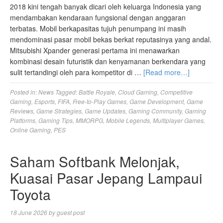
2018 kini tengah banyak dicari oleh keluarga Indonesia yang
mendambakan kendaraan fungsional dengan anggaran
terbatas. Mobil berkapasitas tujuh penumpang ini masih
mendominasi pasar mobil bekas berkat reputasinya yang andal.
Mitsubishi Xpander generasi pertama ini menawarkan
kombinasi desain futuristik dan kenyamanan berkendara yang
sulit tertandingi oleh para kompetitor di …
[Read more…]
Posted in:
News
Tagged:
Battle Royale
,
Cloud Gaming
,
Competitive
Gaming
,
Esports
,
FIFA
,
Free-to-Play Games
,
Game Development
,
Game
Reviews
,
Game Strategies
,
Game Updates
,
Gaming Community
,
Gaming
Platforms
,
Gaming Tips
,
MMORPG
,
Mobile Legends
,
Multiplayer Games
,
Online Gaming
,
PES
Saham Softbank Melonjak,
Kuasai Pasar Jepang Lampaui
Toyota
18 June 2026
by
guest post