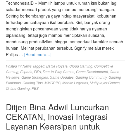
TechnonesiaID – Memilih lampu untuk rumah kini bukan lagi
sekadar mencari produk yang mampu menerangi ruangan.
Seiring berkembangnya gaya hidup masyarakat, kebutuhan
terhadap pencahayaan ikut berubah. Kini, banyak orang
menginginkan pencahayaan yang tidak hanya nyaman
dipandang, tetapi juga mampu menciptakan suasana,
mendukung produktivitas, hingga memperkuat karakter sebuah
hunian. Melihat perubahan tersebut, Signify melalui merek
Philips …
[Read more…]
Posted in:
News
Tagged:
Battle Royale
,
Cloud Gaming
,
Competitive
Gaming
,
Esports
,
FIFA
,
Free-to-Play Games
,
Game Development
,
Game
Reviews
,
Game Strategies
,
Game Updates
,
Gaming Community
,
Gaming
Platforms
,
Gaming Tips
,
MMORPG
,
Mobile Legends
,
Multiplayer Games
,
Online Gaming
,
PES
Ditjen Bina Adwil Luncurkan
CEKATAN, Inovasi Integrasi
Layanan Kearsipan untuk