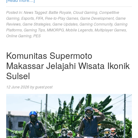
[Read more…]
Posted in:
News
Tagged:
Battle Royale
,
Cloud Gaming
,
Competitive
Gaming
,
Esports
,
FIFA
,
Free-to-Play Games
,
Game Development
,
Game
Reviews
,
Game Strategies
,
Game Updates
,
Gaming Community
,
Gaming
Platforms
,
Gaming Tips
,
MMORPG
,
Mobile Legends
,
Multiplayer Games
,
Online Gaming
,
PES
Komunitas Supermoto
Makassar Jelajahi Wisata Ikonik
Sulsel
12 June 2026
by
guest post