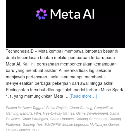
TechnonesiaID – Meta kembali membawa lompatan besar di
dunia kecerdasan buatan melalui pembaruan terbaru pada
Meta AI. Kali ini, perusahaan memperkenalkan kemampuan
baru yang membuat asisten AI mereka tidak lagi sekadar
menjawab pertanyaan, melainkan mampu membantu
menyelesaikan berbagai pekerjaan dari awal hingga akhir.
Peningkatan tersebut ditenagai oleh model terbaru Muse Spark
1.1, yang memungkinkan Meta …
[Read more…]
Posted in:
News
Tagged:
Battle Royale
,
Cloud Gaming
,
Competitive
Gaming
,
Esports
,
FIFA
,
Free-to-Play Games
,
Game Development
,
Game
Reviews
,
Game Strategies
,
Game Updates
,
Gaming Community
,
Gaming
Platforms
,
Gaming Tips
,
MMORPG
,
Mobile Legends
,
Multiplayer Games
,
Online Gaming
,
PES