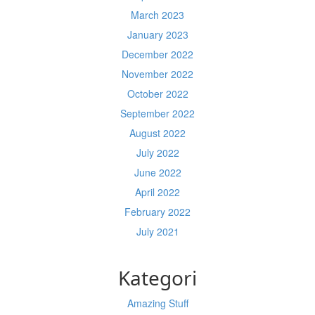
March 2023
January 2023
December 2022
November 2022
October 2022
September 2022
August 2022
July 2022
June 2022
April 2022
February 2022
July 2021
Kategori
Amazing Stuff