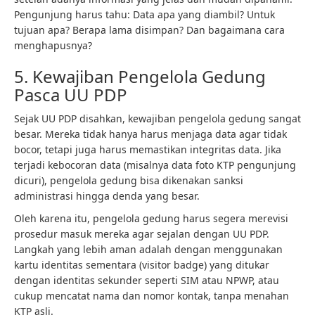
Pengunjung harus tahu: Data apa yang diambil? Untuk
tujuan apa? Berapa lama disimpan? Dan bagaimana cara
menghapusnya?
5. Kewajiban Pengelola Gedung
Pasca UU PDP
Sejak UU PDP disahkan, kewajiban pengelola gedung sangat
besar. Mereka tidak hanya harus menjaga data agar tidak
bocor, tetapi juga harus memastikan integritas data. Jika
terjadi kebocoran data (misalnya data foto KTP pengunjung
dicuri), pengelola gedung bisa dikenakan sanksi
administrasi hingga denda yang besar.
Oleh karena itu, pengelola gedung harus segera merevisi
prosedur masuk mereka agar sejalan dengan UU PDP.
Langkah yang lebih aman adalah dengan menggunakan
kartu identitas sementara (visitor badge) yang ditukar
dengan identitas sekunder seperti SIM atau NPWP, atau
cukup mencatat nama dan nomor kontak, tanpa menahan
KTP asli.