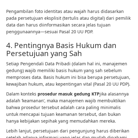
Pengambilan foto identitas atau wajah harus didasarkan
pada persetujuan eksplisit (tertulis atau digital) dari pemilik
data dan harus diinformasikan secara jelas tujuan
penggunaannya—sesuai Pasal 20 UU PDP.
4. Pentingnya Basis Hukum dan
Persetujuan yang Sah
Setiap Pengendali Data Pribadi (dalam hal ini, manajemen
gedung) wajib memiliki basis hukum yang sah sebelum
memproses data. Basis hukum ini bisa berupa persetujuan,
kewajiban hukum, atau kepentingan vital (Pasal 20 UU PDP).
Dalam konteks
prosedur masuk gedung KTP
jika alasannya
adalah ‘keamanan’, maka manajemen wajib membuktikan
bahwa prosedur tersebut adalah cara paling minimalis
untuk mencapai tujuan keamanan tersebut, dan bukan
hanya kebijakan sepihak yang memudahkan mereka.
Lebih lanjut, persetujuan dari pengunjung harus diberikan
setelah adanya informasi yang jelas dan mudah dipahami.