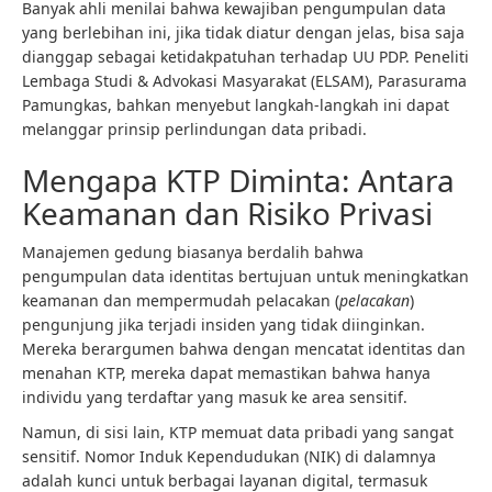
Banyak ahli menilai bahwa kewajiban pengumpulan data
yang berlebihan ini, jika tidak diatur dengan jelas, bisa saja
dianggap sebagai ketidakpatuhan terhadap UU PDP. Peneliti
Lembaga Studi & Advokasi Masyarakat (ELSAM), Parasurama
Pamungkas, bahkan menyebut langkah-langkah ini dapat
melanggar prinsip perlindungan data pribadi.
Mengapa KTP Diminta: Antara
Keamanan dan Risiko Privasi
Manajemen gedung biasanya berdalih bahwa
pengumpulan data identitas bertujuan untuk meningkatkan
keamanan dan mempermudah pelacakan (
pelacakan
)
pengunjung jika terjadi insiden yang tidak diinginkan.
Mereka berargumen bahwa dengan mencatat identitas dan
menahan KTP, mereka dapat memastikan bahwa hanya
individu yang terdaftar yang masuk ke area sensitif.
Namun, di sisi lain, KTP memuat data pribadi yang sangat
sensitif. Nomor Induk Kependudukan (NIK) di dalamnya
adalah kunci untuk berbagai layanan digital, termasuk