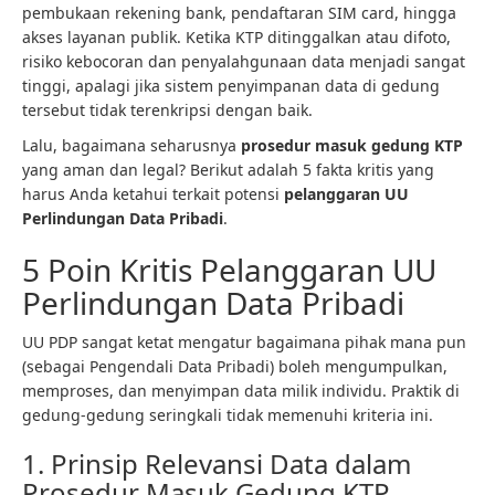
pembukaan rekening bank, pendaftaran SIM card, hingga
akses layanan publik. Ketika KTP ditinggalkan atau difoto,
risiko kebocoran dan penyalahgunaan data menjadi sangat
tinggi, apalagi jika sistem penyimpanan data di gedung
tersebut tidak terenkripsi dengan baik.
Lalu, bagaimana seharusnya
prosedur masuk gedung KTP
yang aman dan legal? Berikut adalah 5 fakta kritis yang
harus Anda ketahui terkait potensi
pelanggaran UU
Perlindungan Data Pribadi
.
5 Poin Kritis Pelanggaran UU
Perlindungan Data Pribadi
UU PDP sangat ketat mengatur bagaimana pihak mana pun
(sebagai Pengendali Data Pribadi) boleh mengumpulkan,
memproses, dan menyimpan data milik individu. Praktik di
gedung-gedung seringkali tidak memenuhi kriteria ini.
1. Prinsip Relevansi Data dalam
Prosedur Masuk Gedung KTP