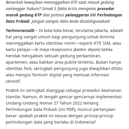
Benarkah kewajiban meninggalkan KTP saat masuk gedung
melanggar hukum? Simak 5 fakta kritis mengenai
prosedur
masuk gedung KTP
dan potensi
pelanggaran UU Perlindungan
Data Pribadi
. Jangan sampai data Anda disalahgunakan!
TechnonesiaID
– Di kota-kota besar, terutama Jakarta, adalah
hal yang sangat umum bagi pengunjung untuk diminta
meninggalkan kartu identitas resmi—seperti KTP, SIM, atau
kartu pelajar—di meja resepsionis (
kantor depan
) ketika
hendak mengakses sebuah gedung perkantoran,
apartemen, atau bahkan area publik tertentu. Bukan hanya
identitas fisik, seringkali pengunjung juga diwajibkan difoto
atau mengisi formulir digital yang memuat informasi
sensitif.
Praktik ini seringkali dianggap sebagai prosedur keamanan
standar. Namun, di tengah gencar-gencarnya implementasi
Undang-Undang Nomor 27 Tahun 2022 tentang
Perlindungan Data Pribadi (UU PDP), muncul pertanyaan
besar: apakah praktik ini sesuai dengan prinsip-prinsip
perlindungan data yang berlaku di Indonesia?