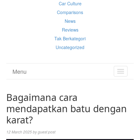
Car Culture
Comparisons
News
Reviews
Tak Berkategori
Uncategorized
Menu
TOGGL
NAVIGA
Bagaimana cara
mendapatkan batu dengan
karat?
12 March 2025
by
guest post