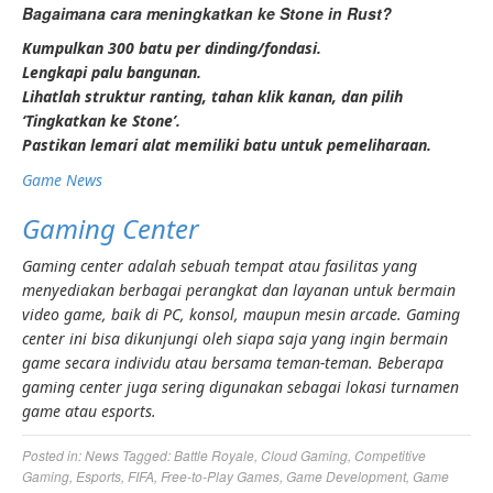
Bagaimana cara meningkatkan ke Stone in Rust?
Kumpulkan 300 batu per dinding/fondasi.
Lengkapi palu bangunan.
Lihatlah struktur ranting, tahan klik kanan, dan pilih
‘Tingkatkan ke Stone’.
Pastikan lemari alat memiliki batu untuk pemeliharaan.
Game News
Gaming Center
Gaming center adalah sebuah tempat atau fasilitas yang
menyediakan berbagai perangkat dan layanan untuk bermain
video game, baik di PC, konsol, maupun mesin arcade. Gaming
center ini bisa dikunjungi oleh siapa saja yang ingin bermain
game secara individu atau bersama teman-teman. Beberapa
gaming center juga sering digunakan sebagai lokasi turnamen
game atau esports.
Posted in:
News
Tagged:
Battle Royale
,
Cloud Gaming
,
Competitive
Gaming
,
Esports
,
FIFA
,
Free-to-Play Games
,
Game Development
,
Game