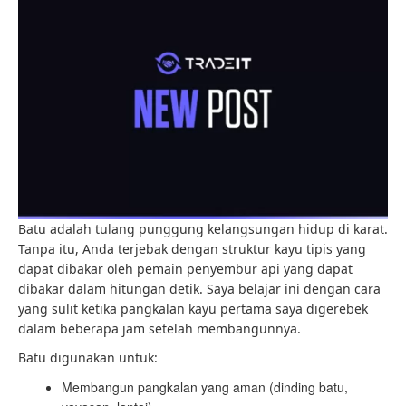
Batu adalah tulang punggung kelangsungan hidup di karat.
Tanpa itu, Anda terjebak dengan struktur kayu tipis yang
dapat dibakar oleh pemain penyembur api yang dapat
dibakar dalam hitungan detik. Saya belajar ini dengan cara
yang sulit ketika pangkalan kayu pertama saya digerebek
dalam beberapa jam setelah membangunnya.
Batu digunakan untuk:
Membangun pangkalan yang aman (dinding batu,