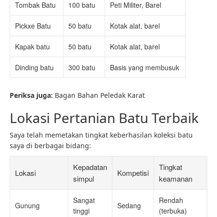
Tombak Batu
100 batu
Peti Militer, Barel
Pickxe Batu
50 batu
Kotak alat, barel
Kapak batu
50 batu
Kotak alat, barel
Dinding batu
300 batu
Basis yang membusuk
Periksa juga:
Bagan Bahan Peledak Karat
Lokasi Pertanian Batu Terbaik
Saya telah memetakan tingkat keberhasilan koleksi batu
saya di berbagai bidang:
Kepadatan
Tingkat
Lokasi
Kompetisi
simpul
keamanan
Sangat
Rendah
Gunung
Sedang
tinggi
(terbuka)