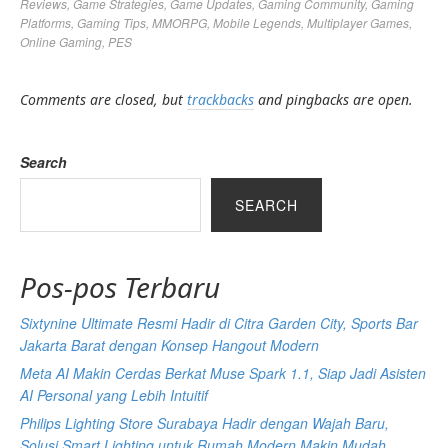
Reviews
,
Game Strategies
,
Game Updates
,
Gaming Community
,
Gaming
Platforms
,
Gaming Tips
,
MMORPG
,
Mobile Legends
,
Multiplayer Games
,
Online Gaming
,
PES
Comments are closed, but
trackbacks
and pingbacks are open.
Search
SEARCH
Pos-pos Terbaru
Sixtynine Ultimate Resmi Hadir di Citra Garden City, Sports Bar
Jakarta Barat dengan Konsep Hangout Modern
Meta AI Makin Cerdas Berkat Muse Spark 1.1, Siap Jadi Asisten
AI Personal yang Lebih Intuitif
Philips Lighting Store Surabaya Hadir dengan Wajah Baru,
Solusi Smart Lighting untuk Rumah Modern Makin Mudah