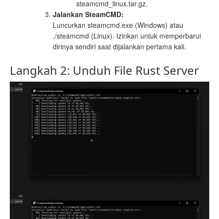
steamcmd_linux.tar.gz.
Jalankan SteamCMD:
Luncurkan steamcmd.exe (Windows) atau
./steamcmd (Linux). Izinkan untuk memperbarui
dirinya sendiri saat dijalankan pertama kali.
Langkah 2: Unduh File Rust Server