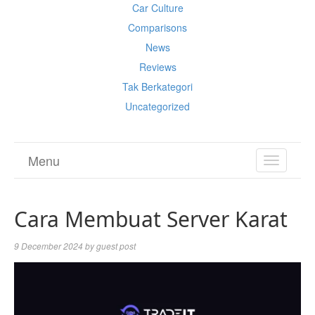
Car Culture
Comparisons
News
Reviews
Tak Berkategori
Uncategorized
Menu
TOGGL
NAVIGA
Cara Membuat Server Karat
9 December 2024
by
guest post