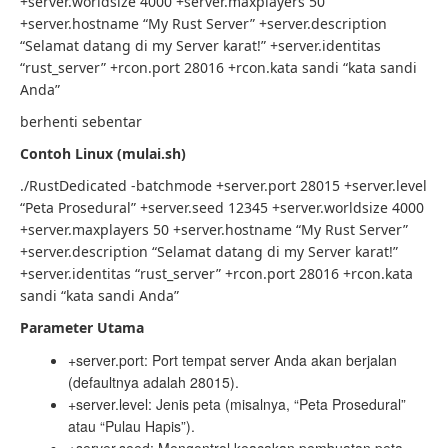
+server.worldsize 4000 +server.maxplayers 50
+server.hostname “My Rust Server” +server.description
“Selamat datang di my Server karat!” +server.identitas
“rust_server” +rcon.port 28016 +rcon.kata sandi “kata sandi
Anda”
berhenti sebentar
Contoh Linux (mulai.sh)
./RustDedicated -batchmode +server.port 28015 +server.level
“Peta Prosedural” +server.seed 12345 +server.worldsize 4000
+server.maxplayers 50 +server.hostname “My Rust Server”
+server.description “Selamat datang di my Server karat!”
+server.identitas “rust_server” +rcon.port 28016 +rcon.kata
sandi “kata sandi Anda”
Parameter Utama
+server.port: Port tempat server Anda akan berjalan
(defaultnya adalah 28015).
+server.level: Jenis peta (misalnya, “Peta Prosedural”
atau “Pulau Hapis”).
+server.seed: Mengontrol keacakan pembuatan peta.