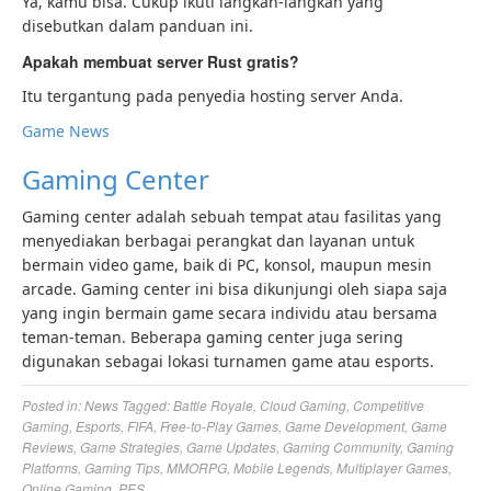
Ya, kamu bisa. Cukup ikuti langkah-langkah yang
disebutkan dalam panduan ini.
Apakah membuat server Rust gratis?
Itu tergantung pada penyedia hosting server Anda.
Game News
Gaming Center
Gaming center adalah sebuah tempat atau fasilitas yang
menyediakan berbagai perangkat dan layanan untuk
bermain video game, baik di PC, konsol, maupun mesin
arcade. Gaming center ini bisa dikunjungi oleh siapa saja
yang ingin bermain game secara individu atau bersama
teman-teman. Beberapa gaming center juga sering
digunakan sebagai lokasi turnamen game atau esports.
Posted in:
News
Tagged:
Battle Royale
,
Cloud Gaming
,
Competitive
Gaming
,
Esports
,
FIFA
,
Free-to-Play Games
,
Game Development
,
Game
Reviews
,
Game Strategies
,
Game Updates
,
Gaming Community
,
Gaming
Platforms
,
Gaming Tips
,
MMORPG
,
Mobile Legends
,
Multiplayer Games
,
Online Gaming
,
PES