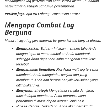
menampilkan log pertempuran Anda secara instan. Ini adalah
penyelamat di tengah panasnya pertempuran.
Periksa juga:
Apa itu Cabang Pementasan Karat?
Mengapa Combat Log
Berguna
Menurut saya log pertempuran berguna karena banyak alasan:
Meningkatkan Tujuan:
Ini akan memberi tahu Anda
dengan tepat di mana tembakan Anda mendarat,
sehingga Anda dapat berusaha mengenai area kritis
tersebut.
Menganalisis Kematian:
Jika Anda mati, log tersebut
membantu Anda mengetahui senjata apa yang
membunuh Anda dan berapa banyak kerusakan yang
ditimbulkannya.
Menyusun strategi:
Mengetahui senjata dan jarak
musuh dapat membantu Anda merencanakan
pertemuan di masa depan dengan lebih baik.
Proses debug:
Terkadang, Anda akan berpikir, “Itu