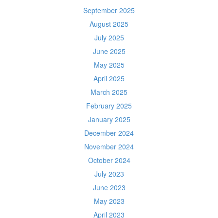
September 2025
August 2025
July 2025
June 2025
May 2025
April 2025
March 2025
February 2025
January 2025
December 2024
November 2024
October 2024
July 2023
June 2023
May 2023
April 2023