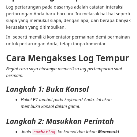
Log pertarungan pada dasarnya adalah catatan interaksi
pertarungan Anda baru-baru ini. Ini melacak hal-hal seperti
siapa yang memukul siapa, dengan apa, dan berapa banyak
kerusakan yang ditimbulkan.
Ini seperti memiliki komentator permainan demi permainan
untuk pertarungan Anda, tetapi tanpa komentar.
Cara Mengakses Log Tempur
Begini cara saya biasanya memeriksa log pertempuran saat
bermain:
Langkah 1: Buka Konsol
Pukul
F1
tombol pada keyboard Anda. Ini akan
membuka konsol dalam game.
Langkah 2: Masukkan Perintah
Jenis
ke konsol dan tekan
Memasuki
.
combatlog