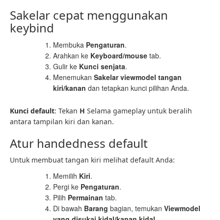
Sakelar cepat menggunakan
keybind
Membuka
Pengaturan
.
Arahkan ke
Keyboard/mouse
tab.
Gulir ke
Kunci senjata
.
Menemukan
Sakelar viewmodel tangan
kiri/kanan
dan tetapkan kunci pilihan Anda.
Kunci default
: Tekan
H
Selama gameplay untuk beralih
antara tampilan kiri dan kanan.
Atur handedness default
Untuk membuat tangan kiri melihat default Anda:
Memilih
Kiri
.
Pergi ke
Pengaturan
.
Pilih
Permainan
tab.
Di bawah
Barang
bagian, temukan
Viewmodel
yang disukai kidal/kanan kidal
.