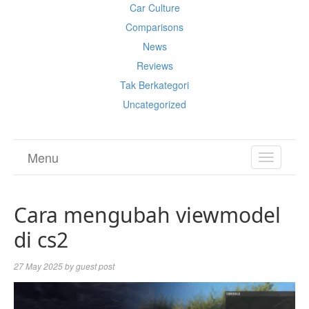
Car Culture
Comparisons
News
Reviews
Tak Berkategori
Uncategorized
Menu
TOGGL
NAVIGA
Cara mengubah viewmodel
di cs2
27 May 2025
by
guest post