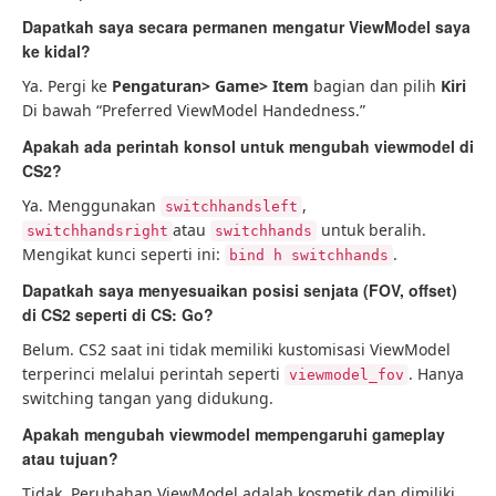
Dapatkah saya secara permanen mengatur ViewModel saya
ke kidal?
Ya. Pergi ke
Pengaturan> Game> Item
bagian dan pilih
Kiri
Di bawah “Preferred ViewModel Handedness.”
Apakah ada perintah konsol untuk mengubah viewmodel di
CS2?
Ya. Menggunakan
,
switchhandsleft
atau
untuk beralih.
switchhandsright
switchhands
Mengikat kunci seperti ini:
.
bind h switchhands
Dapatkah saya menyesuaikan posisi senjata (FOV, offset)
di CS2 seperti di CS: Go?
Belum. CS2 saat ini tidak memiliki kustomisasi ViewModel
terperinci melalui perintah seperti
. Hanya
viewmodel_fov
switching tangan yang didukung.
Apakah mengubah viewmodel mempengaruhi gameplay
atau tujuan?
Tidak. Perubahan ViewModel adalah kosmetik dan dimiliki