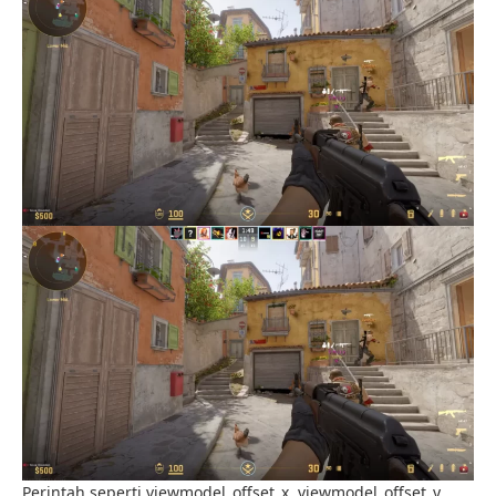
Perintah seperti viewmodel_offset_x, viewmodel_offset_y,