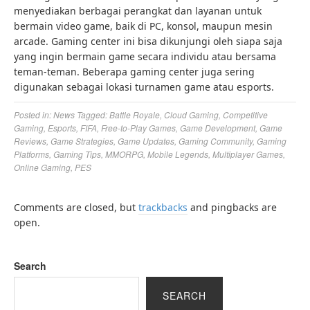
menyediakan berbagai perangkat dan layanan untuk
bermain video game, baik di PC, konsol, maupun mesin
arcade. Gaming center ini bisa dikunjungi oleh siapa saja
yang ingin bermain game secara individu atau bersama
teman-teman. Beberapa gaming center juga sering
digunakan sebagai lokasi turnamen game atau esports.
Posted in:
News
Tagged:
Battle Royale
,
Cloud Gaming
,
Competitive
Gaming
,
Esports
,
FIFA
,
Free-to-Play Games
,
Game Development
,
Game
Reviews
,
Game Strategies
,
Game Updates
,
Gaming Community
,
Gaming
Platforms
,
Gaming Tips
,
MMORPG
,
Mobile Legends
,
Multiplayer Games
,
Online Gaming
,
PES
Comments are closed, but
trackbacks
and pingbacks are
open.
Search
SEARCH