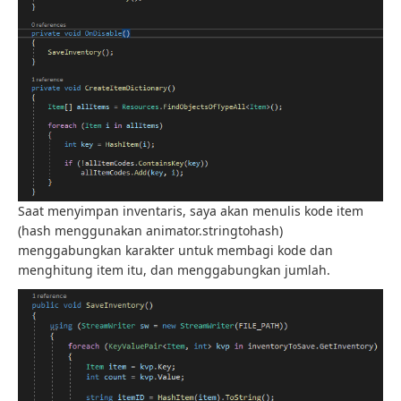
Saat menyimpan inventaris, saya akan menulis kode item
(hash menggunakan animator.stringtohash)
menggabungkan karakter untuk membagi kode dan
menghitung item itu, dan menggabungkan jumlah.