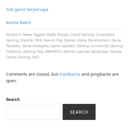
Slot gacor terpercaya
Anime Batch
Posted in:
News
Tagged:
Battle Royale
,
Cloud Gaming
,
Competitive
Gaming
,
Esports
,
FIFA
,
Free-to-Play Games
,
Game Development
,
Game
Reviews
,
Game Strategies
,
Game Updates
,
Gaming Community
,
Gaming
Platforms
,
Gaming Tips
,
MMORPG
,
Mobile Legends
,
Multiplayer Games
,
Online Gaming
,
PES
Comments are closed, but
trackbacks
and pingbacks are
open.
Search
SEARCH