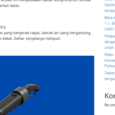
Garden
arkan kelas.
denga
Meta 
1.1, S
Lebih I
las yang bergerak cepat, tabrak lari yang bergantung
Philip
 dekat. Daftar senjatanya meliputi:
dengan
untuk
Ditje
Inovas
Perku
Tablet
denga
Ko
No co