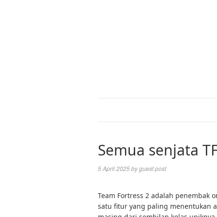
Semua senjata T
5 April 2025
by
guest post
Team Fortress 2 adalah penembak o
satu fitur yang paling menentukan 
masing dari sembilan kelas uniknya