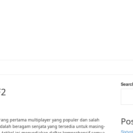
Searc
F2
Po
rang pertama multiplayer yang populer dan salah
adalah beragam senjata yang tersedia untuk masing-
Sixtyn
. Artikel ini menyediakan daftar komprehensif semua