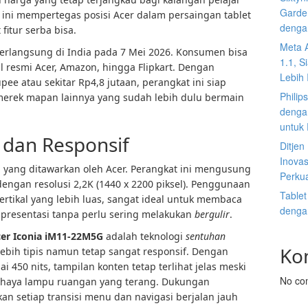
Garden
ini mempertegas posisi Acer dalam persaingan tablet
denga
itur serba bisa.
Meta 
erlangsung di India pada 7 Mei 2026. Konsumen bisa
1.1, S
l resmi Acer, Amazon, hingga Flipkart. Dengan
Lebih I
pee atau sekitar Rp4,8 jutaan, perangkat ini siap
Philip
merek mapan lainnya yang sudah lebih dulu bermain
dengan
untuk
 dan Responsif
Ditje
Inovas
ma yang ditawarkan oleh Acer. Perangkat ini mengusung
Perku
dengan resolusi 2,2K (1440 x 2200 piksel). Penggunaan
Tablet
ertikal yang lebih luas, sangat ideal untuk membaca
denga
resentasi tanpa perlu sering melakukan
bergulir
.
cer Iconia iM11-22M5G
adalah teknologi
sentuhan
Ko
ebih tipis namun tetap sangat responsif. Dengan
 450 nits, tampilan konten tetap terlihat jelas meski
No co
haya lampu ruangan yang terang. Dukungan
n setiap transisi menu dan navigasi berjalan jauh