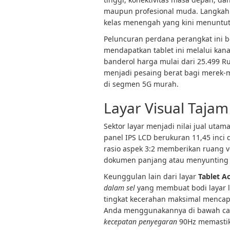
maupun profesional muda. Langkah 
kelas menengah yang kini menuntut f
Peluncuran perdana perangkat ini b
mendapatkan tablet ini melalui kana
banderol harga mulai dari 25.499 Ru
menjadi pesaing berat bagi merek-
di segmen 5G murah.
Layar Visual Tajam
Sektor layar menjadi nilai jual uta
panel IPS LCD berukuran 11,45 inci 
rasio aspek 3:2 memberikan ruang v
dokumen panjang atau menyunting p
Keunggulan lain dari layar
Tablet A
dalam sel
yang membuat bodi layar l
tingkat kecerahan maksimal mencapai
Anda menggunakannya di bawah ca
kecepatan penyegaran
90Hz memastika