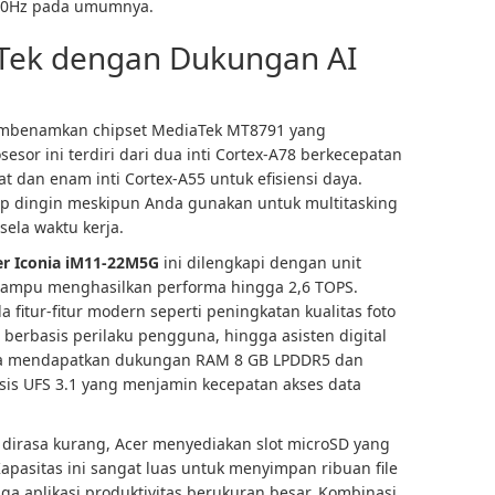
 60Hz pada umumnya.
Tek dengan Dukungan AI
membenamkan chipset MediaTek MT8791 yang
esor ini terdiri dari dua inti Cortex-A78 berkecepatan
 dan enam inti Cortex-A55 untuk efisiensi daya.
etap dingin meskipun Anda gunakan untuk multitasking
sela waktu kerja.
er Iconia iM11-22M5G
ini dilengkapi dengan unit
mampu menghasilkan performa hingga 2,6 TOPS.
 fitur-fitur modern seperti peningkatan kualitas foto
berbasis perilaku pengguna, hingga asisten digital
uga mendapatkan dukungan RAM 8 GB LPDDR5 dan
sis UFS 3.1 yang menjamin kecepatan akses data
l dirasa kurang, Acer menyediakan slot microSD yang
pasitas ini sangat luas untuk menyimpan ribuan file
gga aplikasi produktivitas berukuran besar. Kombinasi