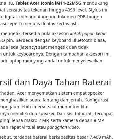
ena itu,
Tablet Acer Iconia iM11-22M5G
mendukung
t sensitivitas tekanan hingga 4096 level. Stylus ini
sa digital, menandatangani dokumen PDF, hingga
i seperti menulis di atas kertas asli.
mengetik, tersedia pula aksesori
kotak papan ketik
GO pin. Berbeda dengan keyboard Bluetooth biasa,
da jeda (latency) saat mengetik dan tidak
h untuk keyboardnya. Dengan tambahan aksesori ini,
jadi laptop mini yang andal untuk menyelesaikan
rsif dan Daya Tahan Baterai
perhatian. Acer menyematkan sistem empat speaker
enghasilkan suara lantang dan jernih. Konfigurasi
ng jauh lebih imersif saat menonton film
ya memiliki dua speaker. Dari sisi fotografi, terdapat
ingi lensa makro 2 MP, serta kamera depan 8 MP
an rapat virtual atau
panggilan video
.
ebut, terdapat baterai berkapasitas besar 7.400 mAh.