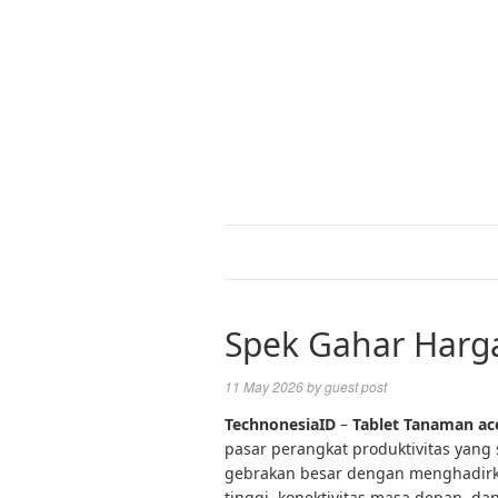
Spek Gahar Harga
11 May 2026
by
guest post
TechnonesiaID
–
Tablet
Tanaman ac
pasar perangkat produktivitas yang
gebrakan besar dengan menghadir
tinggi, konektivitas masa depan, da