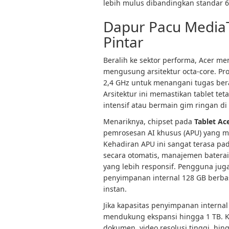
lebih mulus dibandingkan standar
Dapur Pacu Media
Pintar
Beralih ke sektor performa, Acer 
mengusung arsitektur octa-core. Pros
2,4 GHz untuk menangani tugas berat
Arsitektur ini memastikan tablet t
intensif atau bermain gim ringan di 
Menariknya, chipset pada
Tablet Ac
pemrosesan AI khusus (APU) yang 
Kehadiran APU ini sangat terasa pada
secara otomatis, manajemen baterai 
yang lebih responsif. Pengguna j
penyimpanan internal 128 GB berba
instan.
Jika kapasitas penyimpanan interna
mendukung ekspansi hingga 1 TB. Ka
dokumen, video resolusi tinggi, hin