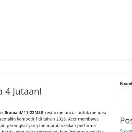
Searc
 4 Jutaan!
er
Ikonia iM11-22M5G
resmi meluncur untuk mengisi
Po
 semakin kompetitif di tahun 2026. Acer membawa
kan perangkat yang mengombinasikan performa
Sixtyn
n harga yang tetap terjangkau bagi kalangan pelajar