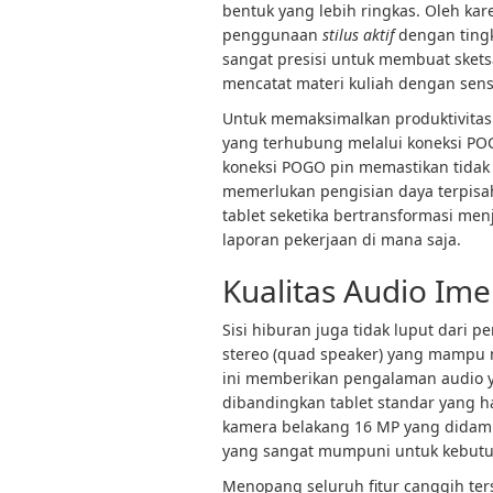
bentuk yang lebih ringkas. Oleh kar
penggunaan
stilus aktif
dengan tingka
sangat presisi untuk membuat sket
mencatat materi kuliah dengan sensas
Untuk memaksimalkan produktivitas 
yang terhubung melalui koneksi PO
koneksi POGO pin memastikan tidak a
memerlukan pengisian daya terpisa
tablet seketika bertransformasi men
laporan pekerjaan di mana saja.
Kualitas Audio Ime
Sisi hiburan juga tidak luput dari 
stereo (quad speaker) yang mampu m
ini memberikan pengalaman audio ya
dibandingkan tablet standar yang han
kamera belakang 16 MP yang didamp
yang sangat mumpuni untuk kebutuh
Menopang seluruh fitur canggih ters