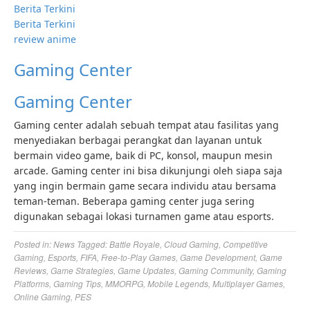
Berita Terkini
Berita Terkini
review anime
Gaming Center
Gaming Center
Gaming center adalah sebuah tempat atau fasilitas yang
menyediakan berbagai perangkat dan layanan untuk
bermain video game, baik di PC, konsol, maupun mesin
arcade. Gaming center ini bisa dikunjungi oleh siapa saja
yang ingin bermain game secara individu atau bersama
teman-teman. Beberapa gaming center juga sering
digunakan sebagai lokasi turnamen game atau esports.
Posted in:
News
Tagged:
Battle Royale
,
Cloud Gaming
,
Competitive
Gaming
,
Esports
,
FIFA
,
Free-to-Play Games
,
Game Development
,
Game
Reviews
,
Game Strategies
,
Game Updates
,
Gaming Community
,
Gaming
Platforms
,
Gaming Tips
,
MMORPG
,
Mobile Legends
,
Multiplayer Games
,
Online Gaming
,
PES